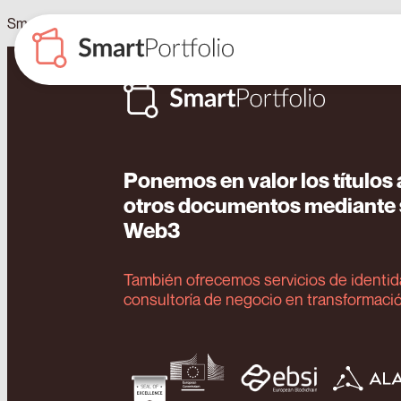
SmartDegrees y Larrosa Academy certifican con blockchain la form
Ponemos en valor los título
otros documentos mediante s
Web3
También ofrecemos servicios de identida
consultoría de negocio en transformació