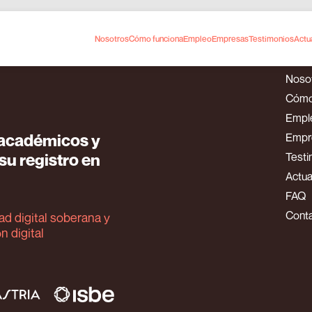
ación en la nueva industria de la música
Nosotros
Cómo funciona
Empleo
Empresas
Testimonios
Actu
Noso
Cómo
Empl
s académicos y
Empr
u registro en
Testi
Actua
FAQ
Cont
d digital soberana y
n digital