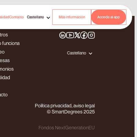
alidad
Contacto
Castellano
Más información
Accede al app
tros
 funciona
eo
Castellano
esas
monios
lidad
acto
Política privacidad, aviso legal
© SmartDegrees 2025
Fondos NextGenerationEU