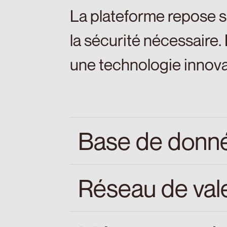
La plateforme repose su
la sécurité nécessaire.
une technologie innova
Base de donn
Réseau de val
Qui maintient un enre
inspecté.