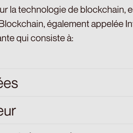
r la technologie de blockchain, e
 Blockchain, également appelée Int
nte qui consiste à:
ées
eur
gistrement distribué, qui peut êt