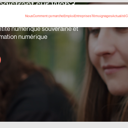
egistrant sur Web3
Nous
Comment ça marche
Emploi
Entreprises
Témoignages
Actualité
C
ntité numérique souveraine et
rmation numérique