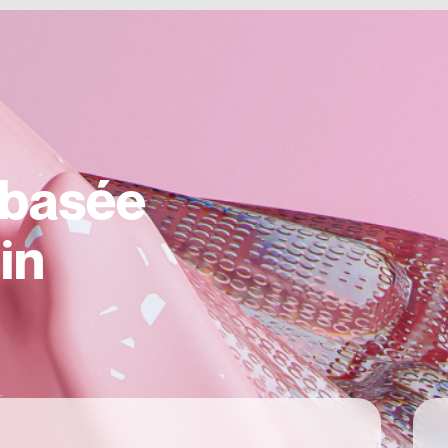
 basée
in