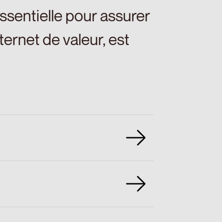
ssentielle pour assurer
ernet de valeur, est
re ouvertement