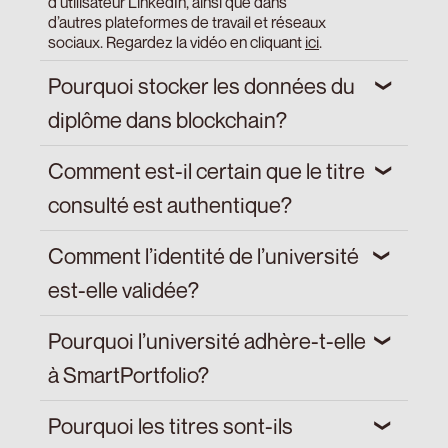
d’utilisateur LinkedIn, ainsi que dans
d’autres plateformes de travail et réseaux
sociaux. Regardez la vidéo en cliquant
ici
.
Pourquoi stocker les données du
diplôme dans blockchain?
La valeur du diplôme réside dans
Comment est-il certain que le titre
l’authenticité des données contenues dans
le titre. SmartPortfolio certifie à la fois
consulté est authentique?
l’identité de l’émetteur, l’université, et
l’immuabilité des données.
La vérification inclut la validité du certificat
Comment l’identité de l’université
électronique d’identité de l’université qui l’a
délivré.
est-elle validée?
Les nœuds validateurs sont chargés de
Pourquoi l’université adhère-t-elle
vérifier que l’adresse blockchain de
l’université coïncide avec celle de
à SmartPortfolio?
l’université elle-même, sans usurpation
d’identité.
La mise en œuvre est simple, car elle ne
Pourquoi les titres sont-ils
nécessite pas de modifications des