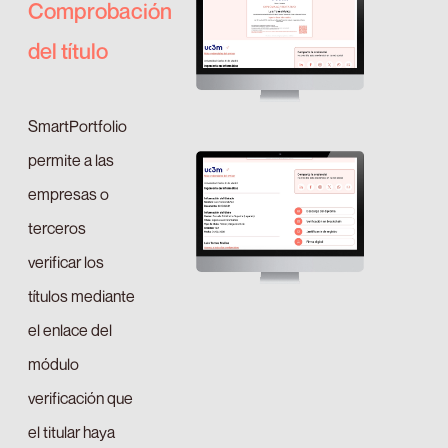
Comprobación
del título
SmartPortfolio
permite a las
empresas o
terceros
verificar los
títulos mediante
el enlace del
módulo
verificación que
el titular haya