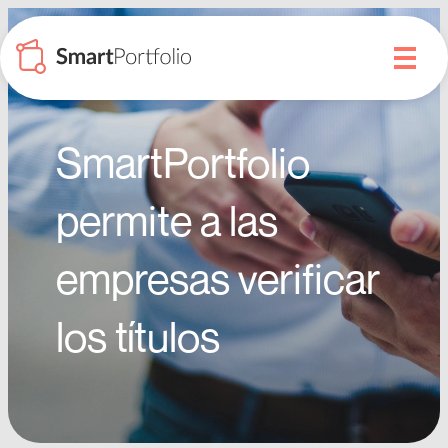
Verificación
Enlace
Empresas
de
al
títulos
registro
por
del
SmartPortfolio
las
certificado
empresas
en
permite a las
blockchain
empresas verificar
los títulos