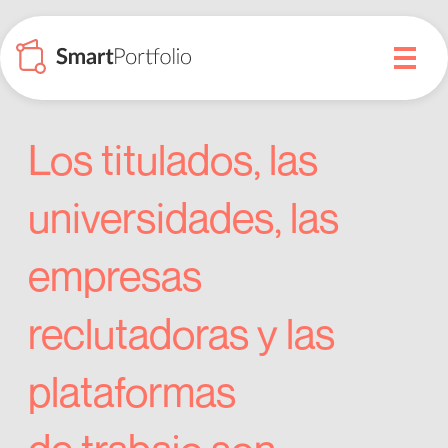
Testimonios
Experiencia
de
en
usuarios
la
Los titulados, las
puesta
en
universidades, las
valor
del
empresas
título
mediante
reclutadoras y las
Web3
plataformas