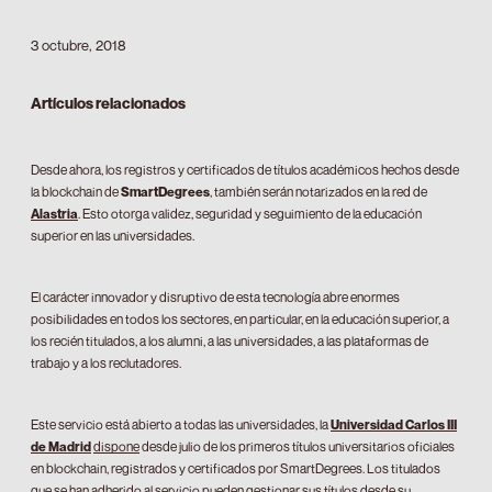
3 octubre, 2018
Artículos relacionados
Desde ahora, los registros y certificados de títulos académicos hechos desde
la blockchain de
SmartDegrees
, también serán notarizados en la red de
Alastria
. Esto otorga validez, seguridad y seguimiento de la educación
superior en las universidades.
El carácter innovador y disruptivo de esta tecnología abre enormes
posibilidades en todos los sectores, en particular, en la educación superior, a
los recién titulados, a los alumni, a las universidades, a las plataformas de
trabajo y a los reclutadores.
Este servicio está abierto a todas las universidades, la
Universidad Carlos III
de Madrid
dispone
desde julio de los primeros títulos universitarios oficiales
en blockchain, registrados y certificados por SmartDegrees. Los titulados
que se han adherido al servicio pueden gestionar sus títulos desde su