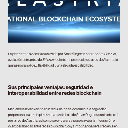
La plataforma blockchain utilizada por SmartDegrees opera sobre
Quorum
,
evolución entreprise de
Ethereum
, el mismo protocolo de la red de Alastria, lo
que asegura solidez, flexibilidad y una elevada escalabilidad.
Sus principales ventajas: seguridad e
interoperabilidad entre redes blockchain
Mediante la notarización en la red Alastria se incrementa la seguridad
proporcionada por la plataforma blockchain de SmartDegrees con la ofrecida
por la red de Alastria, así como se evidencia y pone en valor la integración e
interoperabilidad entre redes blockchain, cuya importancia será creciente en