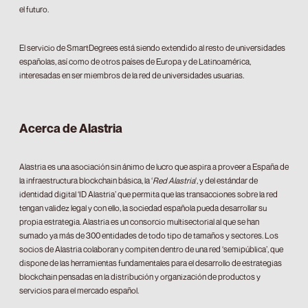
el futuro.
El servicio de SmartDegrees está siendo extendido al resto de universidades
españolas, así como de otros países de Europa y de Latinoamérica,
interesadas en ser miembros de la red de universidades usuarias.
Acerca de Alastria
Alastria es una asociación sin ánimo de lucro que aspira a proveer a España de
la infraestructura blockchain básica, la ‘
Red Alastria
‘, y del estándar de
identidad digital ‘ID Alastria’ que permita que las transacciones sobre la red
tengan validez legal y con ello, la sociedad española pueda desarrollar su
propia estrategia. Alastria es un consorcio multisectorial al que se han
sumado ya más de 300 entidades de todo tipo de tamaños y sectores. Los
socios de Alastria colaboran y compiten dentro de una red ‘semipública’, que
dispone de las herramientas fundamentales para el desarrollo de estrategias
blockchain pensadas en la distribución y organización de productos y
servicios para el mercado español.