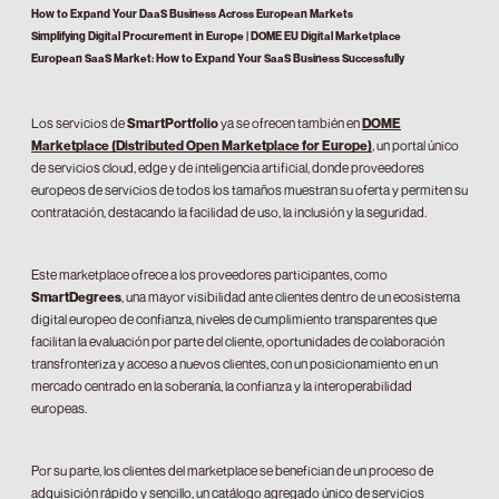
How to Expand Your DaaS Business Across European Markets
Simplifying Digital Procurement in Europe | DOME EU Digital Marketplace
European SaaS Market: How to Expand Your SaaS Business Successfully
Los servicios de
SmartPortfolio
ya se ofrecen también en
DOME
Marketplace (Distributed Open Marketplace for Europe)
, un portal único
de servicios cloud, edge y de inteligencia artificial, donde proveedores
europeos de servicios de todos los tamaños muestran su oferta y permiten su
contratación, destacando la facilidad de uso, la inclusión y la seguridad.
Este marketplace ofrece a los proveedores participantes, como
SmartDegrees
, una mayor visibilidad ante clientes dentro de un ecosistema
digital europeo de confianza, niveles de cumplimiento transparentes que
facilitan la evaluación por parte del cliente, oportunidades de colaboración
transfronteriza y acceso a nuevos clientes, con un posicionamiento en un
mercado centrado en la soberanía, la confianza y la interoperabilidad
europeas.
Por su parte, los clientes del marketplace se benefician de un proceso de
adquisición rápido y sencillo, un catálogo agregado único de servicios