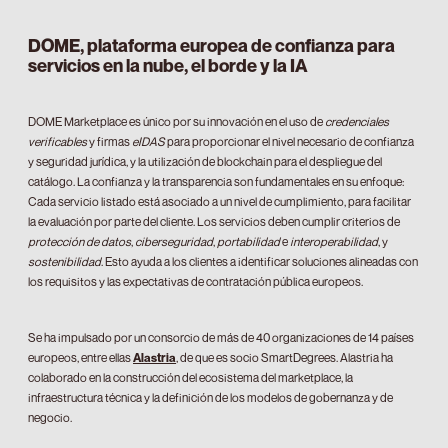
DOME, plataforma europea de confianza para
servicios en la nube, el borde y la IA
DOME Marketplace es único por su innovación en el uso de
credenciales
verificables
y firmas
eIDAS
para proporcionar el nivel necesario de confianza
y seguridad jurídica, y la utilización de blockchain para el despliegue del
catálogo. La confianza y la transparencia son fundamentales en su enfoque:
Cada servicio listado está asociado a un nivel de cumplimiento, para facilitar
la evaluación por parte del cliente. Los servicios deben cumplir criterios de
protección de datos
,
ciberseguridad
,
portabilidad
e
interoperabilidad
, y
sostenibilidad
. Esto ayuda a los clientes a identificar soluciones alineadas con
los requisitos y las expectativas de contratación pública europeos.
Se ha impulsado por un consorcio de más de 40 organizaciones de 14 países
europeos, entre ellas
Alastria
, de que es socio SmartDegrees. Alastria ha
colaborado en la construcción del ecosistema del marketplace, la
infraestructura técnica y la definición de los modelos de gobernanza y de
negocio.