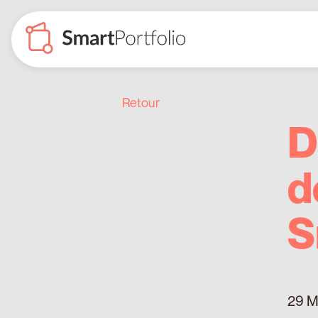
Retour
D
d
S
29 M