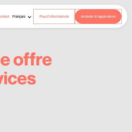
ontact
Français
Plus d’informations
Accéder à l’application
 offre
vices