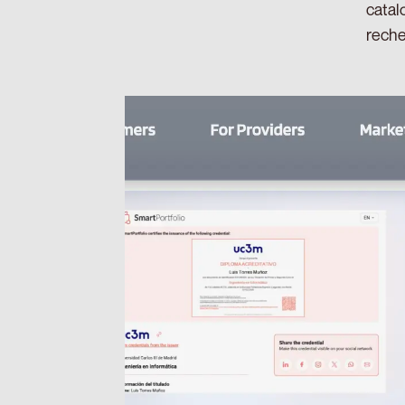
catal
reche