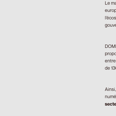
Le ma
euro
l’éco
gouve
DOME 
propo
entre
de 13
Ainsi
numér
secte