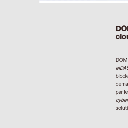
DOM
clo
DOME 
eIDA
block
démar
par l
cyber
solut