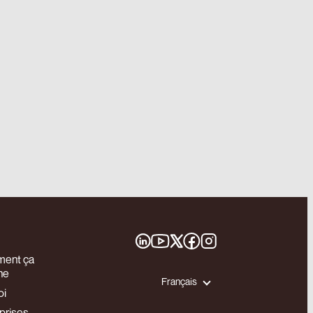
ent ça
he
Français
oi
prises