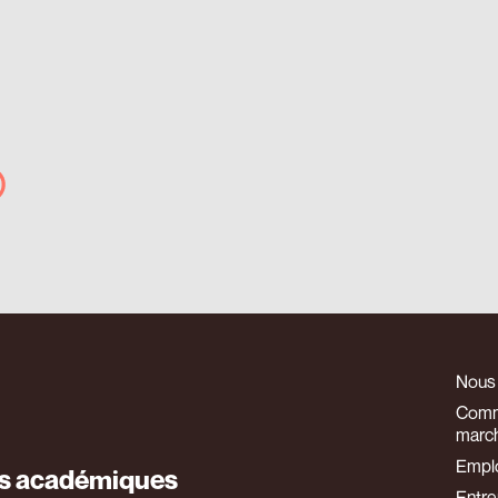
Nous
Comm
marc
Empl
es académiques
Entre