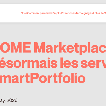
Nous
Comment ça marche
Emploi
Entreprises
Témoignages
Actualité
C
OME Marketplace
ésormais les ser
martPortfolio
ay, 2026