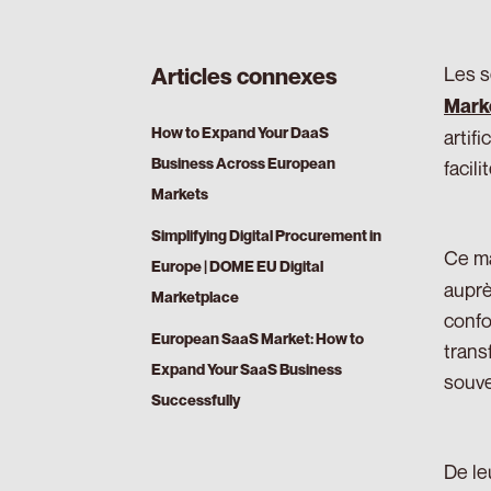
Les s
Articles connexes
Marke
How to Expand Your DaaS
artif
Business Across European
facili
Markets
Simplifying Digital Procurement in
Ce ma
Europe | DOME EU Digital
auprè
Marketplace
confo
European SaaS Market: How to
trans
Expand Your SaaS Business
souve
Successfully
De le