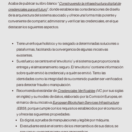
Acaba de publicar su libro blanco “
Construyendo la infraestructura digital de
credenciales para el futuro
”, donde establece las consideraciones de diseño
de la arquitectura del sistema asociado y ofrece una forma más potente y
conveniente de compartir, administrar y verificar las credenciales, en el que
destacan los siguientes aspectos:
Tiene un enfoque holístico y no sesgado a determinadas soluciones o
plataformas, facilitando la convergencia de algunas iniciativas
existentes.
Su esfuerzo se centra en el ‘envoltorio’ y el sistema que proporciona la
entrega y el almacenamiento seguro. El ‘envoltorio’ contiene información
sobre quién emitió la credencial y a quién se emitió. Tanto las
identidades como la integridad de su contenido pueden ser verificados
para detectar fraude o manipulación.
Recomienda el estándar de
Credenciales Verificables
(VC
, por sus siglas
en inglés) y su modelo de datos, elaborado por la Comisión Europea, en
el marco de su iniciativa
European Blockchain Services Infrastructure
(EBSI
), porque cumple con los requisitos establecidos por el consorcio
y ofrece las siguientes propiedades:
Es digital, a prueba de manipulaciones y legible por máquina.
El estudiante está en el centro de los intercambios de sus datos; se
requiere su consentimiento para intercambiar.