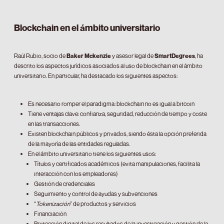
Blockchain en el ámbito universitario
Raúl Rubio, socio de
Baker Mckenzie
y asesor legal de
SmartDegrees
, ha
descrito los aspectos jurídicos asociados al uso de blockchain en el ámbito
universitario. En particular, ha destacado los siguientes aspectos:
Es necesario romper el paradigma: blockchain no es igual a bitcoin
Tiene ventajas clave: confianza, seguridad, reducción de tiempo y coste
en las transacciones.
Existen blockchain públicos y privados, siendo ésta la opción preferida
de la mayoría de las entidades reguladas.
En el ámbito universitario tiene los siguientes usos:
Títulos y certificados académicos (evita manipulaciones, facilita la
interacción con los empleadores)
Gestión de credenciales
Seguimiento y control de ayudas y subvenciones
“
Tokenización
” de productos y servicios
Financiación
Protección digital de los resultados de la investigación y gestión de la