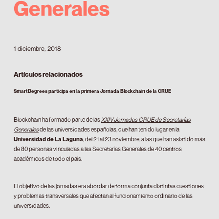
Generales
1 diciembre, 2018
Artículos relacionados
SmartDegrees participa en la primera Jornada Blockchain de la CRUE
Blockchain ha formado parte de las
XXIV Jornadas CRUE de Secretarías
Generales
de las universidades españolas, que han tenido lugar en la
Universidad de La Laguna
, del 21 al 23 noviembre, a las que han asistido más
de 80 personas vinculadas a las Secretarías Generales de 40 centros
académicos de todo el país.
El objetivo de las jornadas era abordar de forma conjunta distintas cuestiones
y problemas transversales que afectan al funcionamiento ordinario de las
universidades.