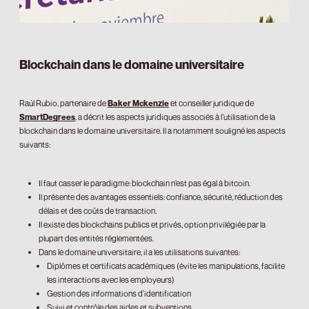
Blockchain dans le domaine universitaire
Raúl Rubio, partenaire de
Baker Mckenzie
et conseiller juridique de
SmartDegrees
, a décrit les aspects juridiques associés à l’utilisation de la
blockchain dans le domaine universitaire. Il a notamment souligné les aspects
suivants:
Il faut casser le paradigme: blockchain n’est pas égal à bitcoin.
Il présente des avantages essentiels: confiance, sécurité, réduction des
délais et des coûts de transaction.
Il existe des blockchains publics et privés, option privilégiée par la
plupart des entités réglementées.
Dans le domaine universitaire, il a les utilisations suivantes:
Diplômes et certificats académiques (évite les manipulations, facilite
les interactions avec les employeurs)
Gestion des informations d’identification
Suivi et contrôle des aides et subventions