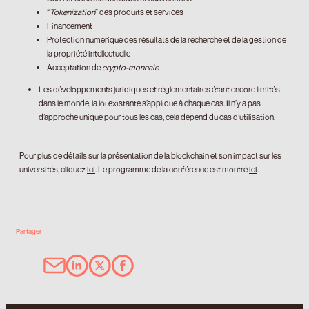
“
Tokenization
” des produits et services
Financement
Protection numérique des résultats de la recherche et de la gestion de
la propriété intellectuelle
Acceptation de
crypto-monnaie
Les développements juridiques et réglementaires étant encore limités
dans le monde, la loi existante s’applique à chaque cas. Il n’y a pas
d’approche unique pour tous les cas, cela dépend du cas d’utilisation.
Pour plus de détails sur la présentation de la blockchain et son impact sur les
universités, cliquez
ici
. Le programme de la conférence est montré
ici
.
Partager