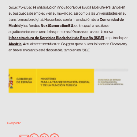
SmartPortfolio
es una solución innovadora que ayuda a los universitarios en
su búsqueda de empleo y en su movilidad, así como a las universidades en su
transformación digital. Ha contado con la financiación de la
Comunidad de
Madrid
y los fondos
NextGenerationEU
, de los que ha resultado
adjudicataria como uno de los primeros 20 casos de uso de la nueva
Infraestructura de Servicios Blockchain de España (ISBE)
, impulsada por
Alastria
. Actualmente certifica en
Polygon
, que a su vez lo hace en
Ethereum
y
en breve, en cuanto esté disponible, también en
ISBE
.
Compartir