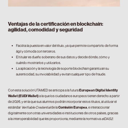
Ventajas de la certificación en blockchain:
agilidad, comodidad y seguridad
Facilita la puesta en valor del título, ya que permite compartirlo de forma
ágil y cómoda con terceros.
El titular es dueño soberano de sus datos y decide dónde, cómo y
cuándo mostrarlos y utilizarlos.
La aplicación y la tecnología de soporte blockchain garantizan su
autenticidad, su inviolabilidad y evitan cualquier tipo de fraude.
Con esta solución UTAMED se anticipa a la futura
European Digital Identity
Wallet (EUDI Wallet)
a la que los ciudadanos europeos tienen derecho a partir
de 2026, y en la que sus alumnos podrán incorporar estos títulos, al utilizar el
estándar
Verifiable Credential
de la
Comisión Europea
, e interaccionar
digitalmente con otras universidades e instituciones de otros países, gracias
a la interoperabilidad que les proporciona, mediante la normativa
eIDAS2
.