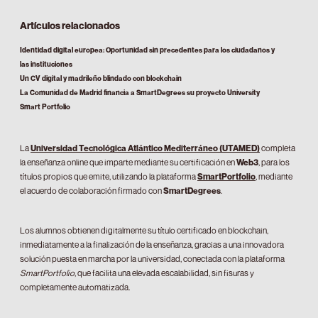
Artículos relacionados
Identidad digital europea: Oportunidad sin precedentes para los ciudadanos y
las instituciones
Un CV digital y madrileño blindado con blockchain
La Comunidad de Madrid financia a SmartDegrees su proyecto University
Smart Portfolio
La
Universidad Tecnológica Atlántico Mediterráneo (UTAMED)
completa
la enseñanza online que imparte mediante su certificación en
Web3
, para los
títulos propios que emite, utilizando la plataforma
SmartPortfolio
, mediante
el acuerdo de colaboración firmado con
SmartDegrees
.
Los alumnos obtienen digitalmente su título certificado en blockchain,
inmediatamente a la finalización de la enseñanza, gracias a una innovadora
solución puesta en marcha por la universidad, conectada con la plataforma
SmartPortfolio
, que facilita una elevada escalabilidad, sin fisuras y
completamente automatizada.