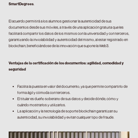
SmartDegrees
.
El acuerdo permitirá a los alumnos gestionar la autenticidad de sus
documentos desde sus móviles, a través de una aplicación gratuita que les
facilitará compartir los datos de los mismos con la universidad y con terceros,
garantizando la inviolabilidad y autenticidad del mismo, al estar registrado en
blockchain, beneficiándose de la innovación que supone la Web3.
Ventajas de la certificación de los documentos: agilidad, comodidad y
seguridad
Facilita la puesta en valor del documento, ya que permite compartirlo de
forma ágil y cómoda con terceros.
El titular es dueño soberano de sus datos y decide dónde, cómo y
cuándo mostrarlos y utilizarlos.
La aplicación y la tecnología de soporte blockchain garantizan su
autenticidad, su inviolabilidad y evitan cualquier tipo de fraude.