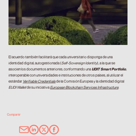
El acuerdo también facilitará que cada universitario disponga de una
identidad digital, autogestionada (
Self-Sovereign Identity
), a la que se
asocien los documentos anteriores, conformando una
UDIT Smart Portfolio
,
interoperable con universidades e instituciones de otros países, al utilizar el
estándar
Verifiable Credentials
de la Comisión Europea y la identidad digital
EUDI Wallet
de su iniciativa
European Blockchain Services Infrastructure
.
Compartir