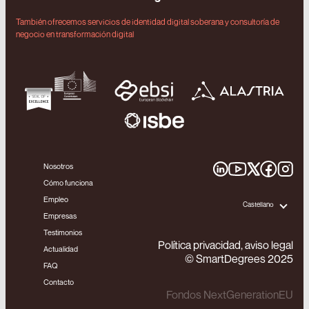
También ofrecemos servicios de identidad digital soberana y consultoría de
negocio en transformación digital
Nosotros
Cómo funciona
Empleo
Castellano
Empresas
Testimonios
Política privacidad, aviso legal
Actualidad
© SmartDegrees 2025
FAQ
Contacto
Fondos NextGenerationEU