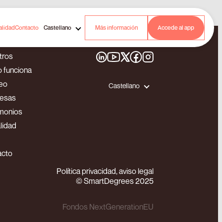
alidad
Contacto
Castellano
Más información
Accede al app
tros
 funciona
eo
Castellano
esas
monios
lidad
acto
Política privacidad, aviso legal
© SmartDegrees 2025
Fondos NextGenerationEU