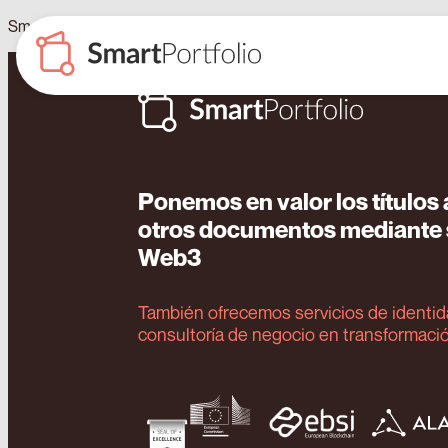
SmartPortfolio amplía a ISBE el registro de documentos
Ponemos en valor los título
otros documentos mediante s
Web3
También ofrecemos servicios de identida
consultoría de negocio en transformació