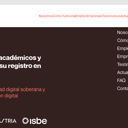
Nosotros
Cómo funciona
Empleo
Empresas
Testimonios
Actu
Noso
Cómo
Empl
s académicos y
Empr
u registro en
Testi
Actua
FAQ
Cont
d digital soberana y
n digital