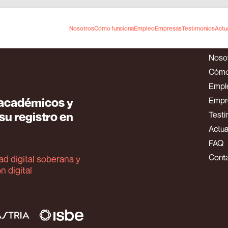
 blockchain con Izertis y SmartDegrees
Nosotros
Cómo funciona
Empleo
Empresas
Testimonios
Actu
Noso
Cómo
Empl
s académicos y
Empr
u registro en
Testi
Actua
FAQ
Cont
d digital soberana y
n digital