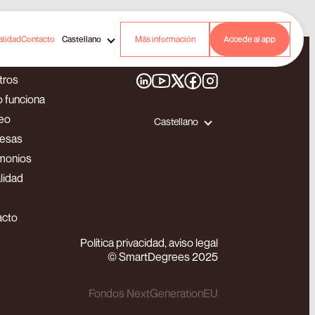
alidad
Contacto
Castellano
Más información
Accede al app
tros
 funciona
eo
Castellano
esas
monios
lidad
acto
Política privacidad, aviso legal
© SmartDegrees 2025
Fondos NextGenerationEU