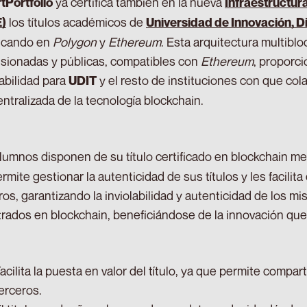
ya certifica también en la nueva
Portfolio
Infraestructur
los títulos académicos de
E)
Universidad de Innovación, D
ficando en
Polygon
y
Ethereum
. Esta arquitectura multibl
sionadas y públicas, compatibles con
Ethereum
, proporc
abilidad para
y el resto de instituciones con que cola
UDIT
ntralizada de la tecnología blockchain.
lumnos disponen de su título certificado en blockchain me
ermite gestionar la autenticidad de sus títulos y les facili
ros, garantizando la inviolabilidad y autenticidad de los mi
trados en blockchain, beneficiándose de la innovación qu
acilita la puesta en valor del título, ya que permite compar
erceros.