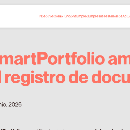
Nosotros
Cómo funciona
Empleo
Empresas
Testimonios
Actu
martPortfolio am
l registro de do
nio, 2026