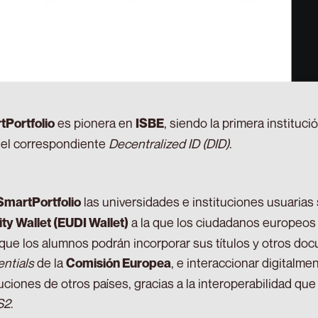
es pionera en
, siendo la primera instituci
Portfolio
ISBE
 el correspondiente
Decentralized ID (DID)
.
las universidades e instituciones usuarias 
SmartPortfolio
a la que los ciudadanos europeos t
ity Wallet (EUDI Wallet)
 que los alumnos podrán incorporar sus títulos y otros docu
ntials
de la
, e interaccionar digitalme
Comisión Europea
tuciones de otros países, gracias a la interoperabilidad qu
S2
.