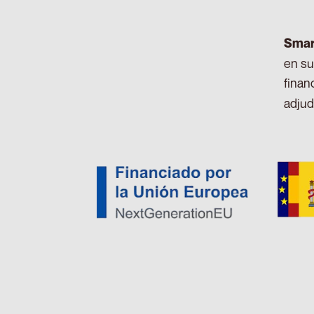
Smart
en su
finan
adjud