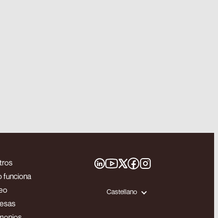
tros
 funciona
eo
Castellano
esas
monios