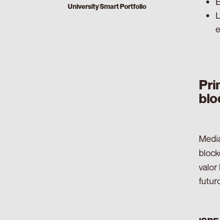
E
University Smart Portfolio
L
e
Pri
blo
Media
block
valor
futur