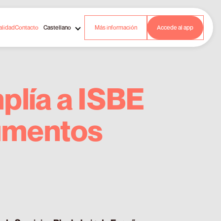
alidad
Contacto
Castellano
Más información
Accede al app
plía a ISBE
cumentos