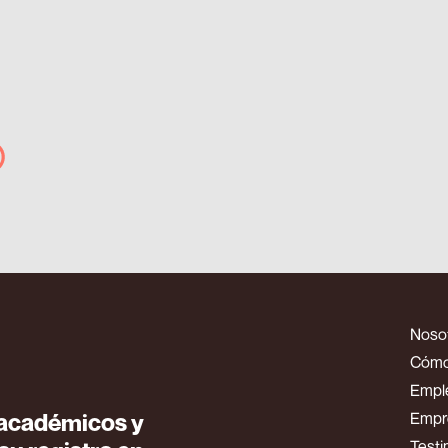
Noso
Cómo
Empl
s académicos y
Empr
Testi