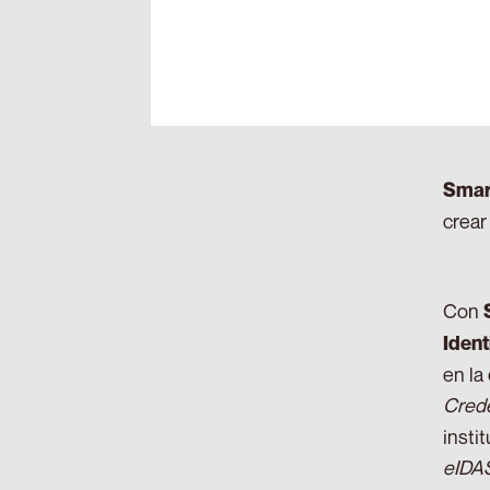
Smart
crear
Con
Ident
en la
Crede
insti
eIDA