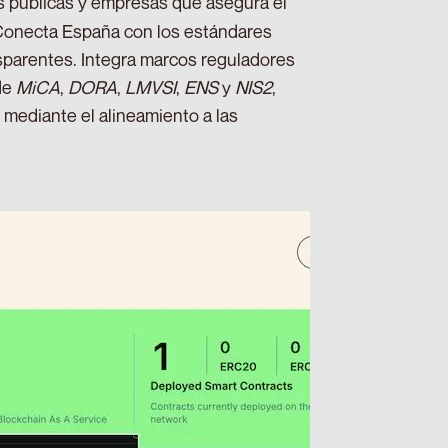
es públicas y empresas que asegura el
 Conecta España con los estándares
nsparentes. Integra marcos reguladores
de
MiCA
,
DORA
,
LMVSI
,
ENS
y
NIS2
,
 mediante el alineamiento a las