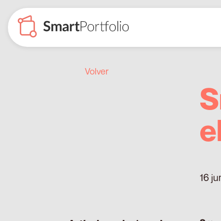
Volver
S
e
16 ju