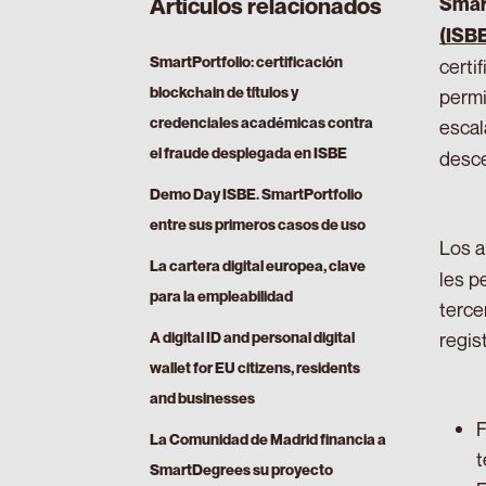
Smart
Artículos relacionados
(ISB
SmartPortfolio: certificación
certi
blockchain de títulos y
permi
credenciales académicas contra
escal
el fraude desplegada en ISBE
desce
Demo Day ISBE. SmartPortfolio
entre sus primeros casos de uso
Los a
La cartera digital europea, clave
les p
para la empleabilidad
terce
regis
A digital ID and personal digital
wallet for EU citizens, residents
and businesses
F
La Comunidad de Madrid financia a
t
SmartDegrees su proyecto