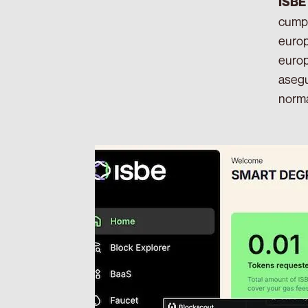
ISBE
cumpl
europ
europ
asegu
norma