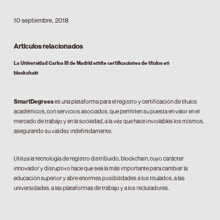
10 septiembre, 2018
Artículos relacionados
La Universidad Carlos III de Madrid emite certificaciones de títulos en
blockchain
SmartDegrees
es una plataforma para el registro y certificación de títulos
académicos, con servicios asociados, que permiten su puesta en valor en el
mercado de trabajo y en la sociedad, a la vez que hace inviolables los mismos,
asegurando su validez indefinidamente.
Utiliza la tecnología de registro distribuido, blockchain, cuyo carácter
innovador y disruptivo hace que sea la más importante para cambiar la
educación superior y abre enormes posibilidades a los titulados, a las
universidades, a las plataformas de trabajo y a los reclutadores.