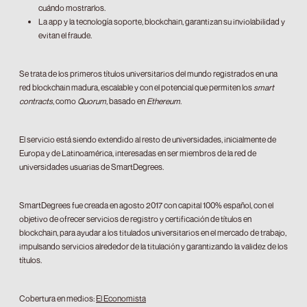
cuándo mostrarlos.
La app y la tecnología soporte, blockchain, garantizan su inviolabilidad y
evitan el fraude.
Se trata de los primeros títulos universitarios del mundo registrados en una
red blockchain madura, escalable y con el potencial que permiten los
smart
contracts
, como
Quorum
, basado en
Ethereum
.
El servicio está siendo extendido al resto de universidades, inicialmente de
Europa y de Latinoamérica, interesadas en ser miembros de la red de
universidades usuarias de SmartDegrees.
SmartDegrees fue creada en agosto 2017 con capital 100% español, con el
objetivo de ofrecer servicios de registro y certificación de títulos en
blockchain, para ayudar a los titulados universitarios en el mercado de trabajo,
impulsando servicios alrededor de la titulación y garantizando la validez de los
títulos.
Cobertura en medios:
El Economista