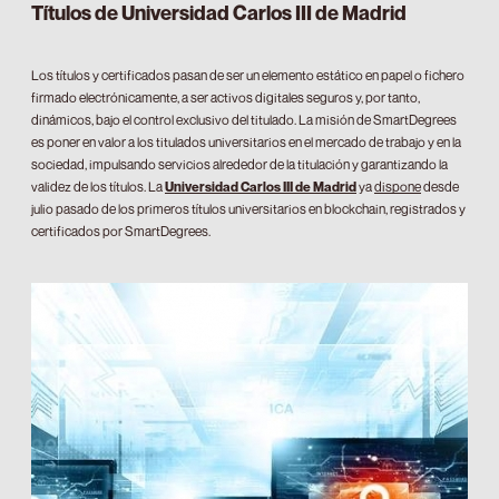
Títulos de Universidad Carlos III de Madrid
Los títulos y certificados pasan de ser un elemento estático en papel o fichero
firmado electrónicamente, a ser activos digitales seguros y, por tanto,
dinámicos, bajo el control exclusivo del titulado. La misión de SmartDegrees
es poner en valor a los titulados universitarios en el mercado de trabajo y en la
sociedad, impulsando servicios alrededor de la titulación y garantizando la
validez de los títulos. La
Universidad Carlos III de Madrid
ya
dispone
desde
julio pasado de los primeros títulos universitarios en blockchain, registrados y
certificados por SmartDegrees.