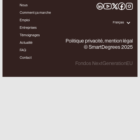
Nous
Comment ça marche
Emploi
Français
Entreprises
Témoignages
Politique privacité, mention légal
Actualité
© SmartDegrees 2025
FAQ
Contact
Fondos NextGenerationEU