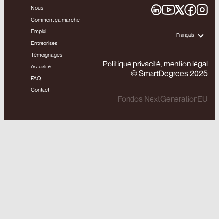
Nous
Comment ça marche
Emploi
Français
Entreprises
Témoignages
Politique privacité, mention légal
Actualité
© SmartDegrees 2025
FAQ
Contact
Fondos NextGenerationEU