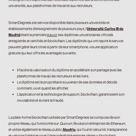
universités, aux plateformes de travail et aux recruteurs.
SmartDegrees a le service disponible dans plusieurs universités et
établissements d’enseignement de plusieurs pays, l’
Université Carlos III de
Madrid
étant la première
à avoir
ses diplômes universitaires officiels
enregistrés et certifiés en blockchain. Les diplômés qui ont rejoint le service
peuvent gérer leurs titres à partir de leur smartphone, via une application
gratuite qui leur offre les avantages suivants:
Il facilite la valorisation du diplôme en accélérant son partage avec les
plateformes de travail, les recruteurs et les tiers.
Le diplômé est le propriétaire souverain de ses données et décide
comment, où et quand les afficher.
L’application et la technologie de support, blockchain, garantissent son
inviolabilité et évitent la fraude.
La plate-forme blockchain utilisée par SmartDegrees se compose de son
propre réseau, qui fonctionne sur
Quorum
, l’évolution entreprise de
Ethereum
,
et utilise également le réseau public
Alastria
, qui fournit sécurité, transparence
et valorise l’intégration et l’interopérabilité entre les réseaux blockchain.