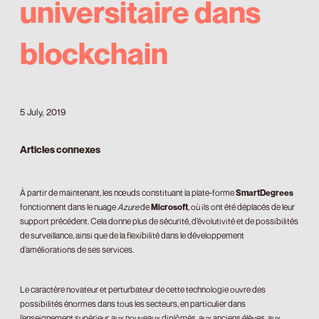
universitaire dans
blockchain
5 July, 2019
Articles connexes
À partir de maintenant, les nœuds constituant la plate-forme
SmartDegrees
fonctionnent dans le nuage
Azure
de
Microsoft
, où ils ont été déplacés de leur
support précédent. Cela donne plus de sécurité, d’évolutivité et de possibilités
de surveillance, ainsi que de la flexibilité dans le développement
d’améliorations de ses services.
Le caractère novateur et perturbateur de cette technologie ouvre des
possibilités énormes dans tous les secteurs, en particulier dans
l’enseignement supérieur, aux nouveaux diplômés, aux anciens élèves, aux