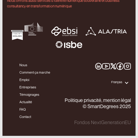
Nous offrons aussi services d’identité numérique souveraine et business
consultancy en transformation numérique
Nous
Comment ça marche
Emploi
Français
Entreprises
Témoignages
Politique privacité, mention légal
Actualité
© SmartDegrees 2025
FAQ
Contact
Fondos NextGenerationEU