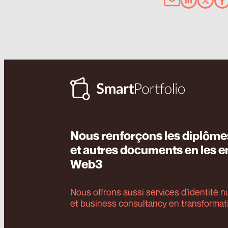
Nous renforçons les diplôm
et autres documents en les e
Web3
Nous offrons aussi services d’identité
et business consultancy en transforma