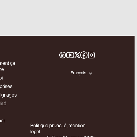
ent ça
he
Français
oi
prises
ignages
lité
act
Politique privacité, mention
légal