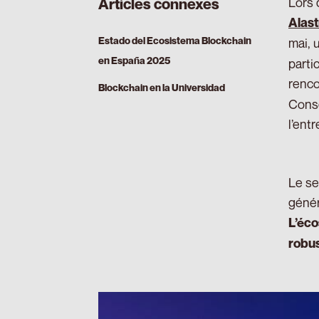
Lors 
Articles connexes
Alast
Estado del Ecosistema Blockchain
mai, 
en España 2025
parti
renco
Blockchain en la Universidad
Conse
l’entr
Le se
génér
L’éc
robu