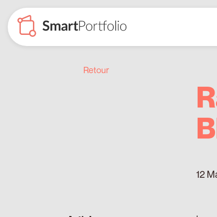
Retour
R
B
12 M