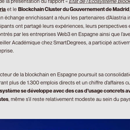
de la présentation du rapport «
État de l’Écosystème Bloc
et le
ria
Blockchain Cluster du Gouvernement de Madrid
un échange enrichissant a réuni les partenaires d’Alastria i
cipants ont partagé leurs expériences, leurs perspectives et
ntrés par les entreprises Web3 en Espagne ainsi que l’ave
iller Académique chez SmartDegrees, a participé activem
eprise.
cteur de la blockchain en Espagne poursuit sa consolidati
ant plus de 1.300 emplois directs et un chiffre d’affaires 
osystème se développe avec des cas d’usage concrets 
, même s’il reste relativement modeste au sein du pay
stes