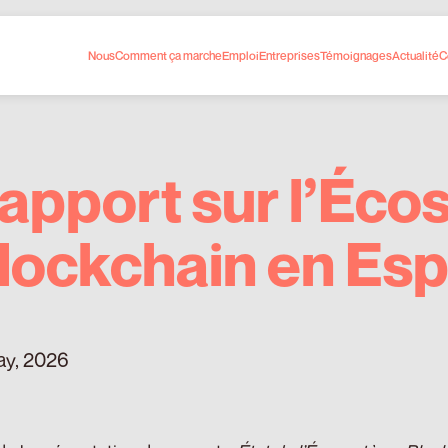
Nous
Comment ça marche
Emploi
Entreprises
Témoignages
Actualité
C
apport sur l’Éc
lockchain en Es
ay, 2026