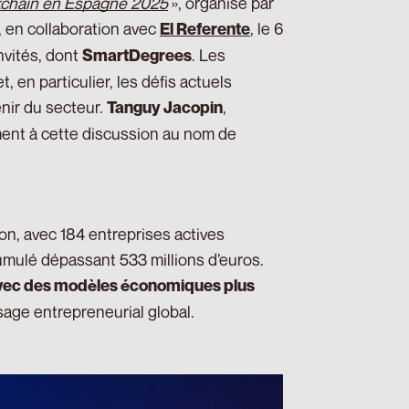
kchain en Espagne 2025
», organisé par
, en collaboration avec
, le 6
El Referente
nvités, dont
. Les
SmartDegrees
, en particulier, les défis actuels
nir du secteur.
,
Tanguy Jacopin
ent à cette discussion au nom de
on, avec 184 entreprises actives
cumulé dépassant 533 millions d’euros.
avec des modèles économiques plus
sage entrepreneurial global.