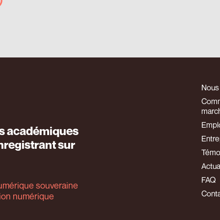
Nous
Comm
marc
Empl
es académiques
Entre
nregistrant sur
Témo
Actua
FAQ
 numérique souveraine
Cont
tion numérique