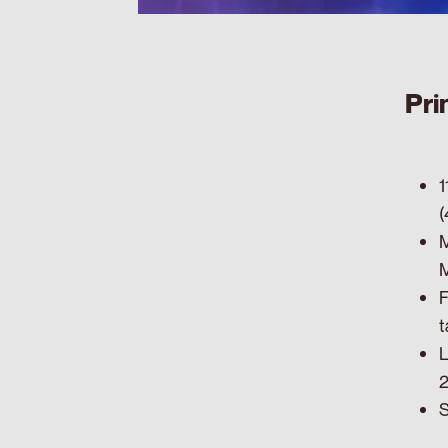
Pri
1
(
M
M
F
t
L
2
S