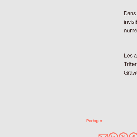
Dans 
invis
numér
Les a
Trite
Gravi
Partager