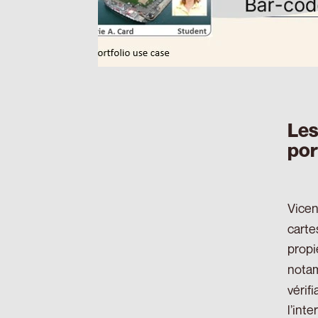
Les
por
Vicen
carte
propi
nota
vérif
l’int