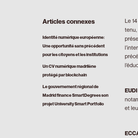
Le 14
Articles connexes
tenu,
Identité numérique européenne:
prése
Une opportunité sans précédent
l’int
pour les citoyens et les institutions
précé
l’édu
Un CV numérique madrilène
protégé par blockchain
Le gouvernement régional de
EUDI 
Madrid finance SmartDegrees son
notam
projet University Smart Portfolio
et le
ECC