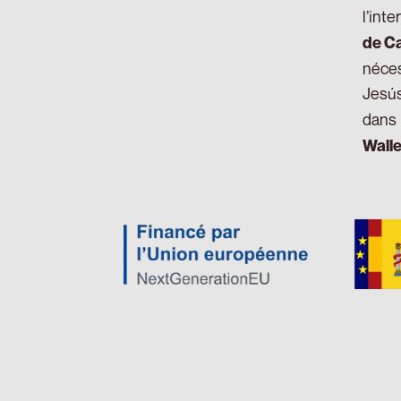
l’int
de C
néces
Jesús
dans 
Walle