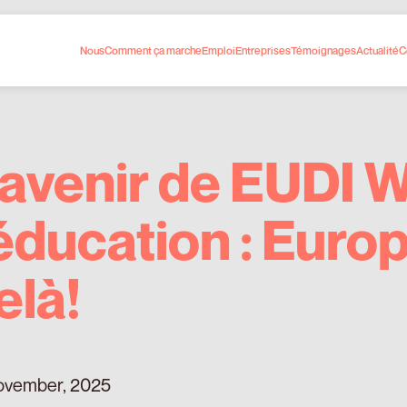
Nous
Comment ça marche
Emploi
Entreprises
Témoignages
Actualité
C
’avenir de EUDI W
’éducation : Europ
elà!
ovember, 2025