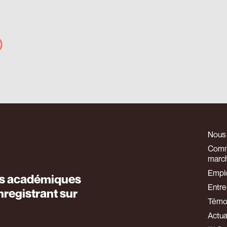
Nous
Comm
marc
Empl
es académiques
Entre
nregistrant sur
Témo
Actua