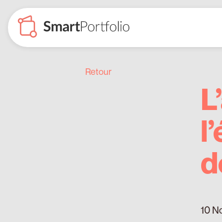
Retour
L
l
d
10 N