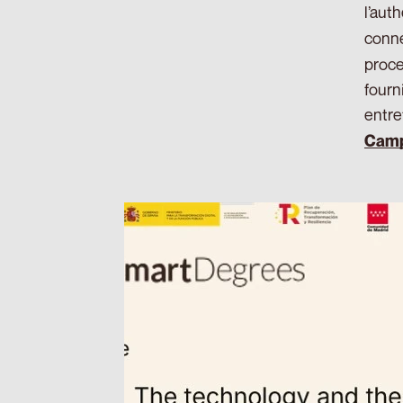
l’aut
conne
proce
fourn
entre
Camp