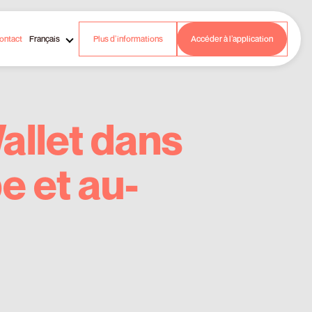
ontact
Français
Plus d’informations
Accéder à l’application
allet dans
e et au-