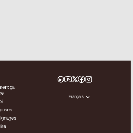
ent ça
he
Français
oi
prises
ignages
lité