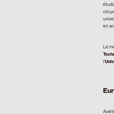
étudi
citoy
unive
en ac
Le mo
Techn
l’
Univ
Eur
Avant