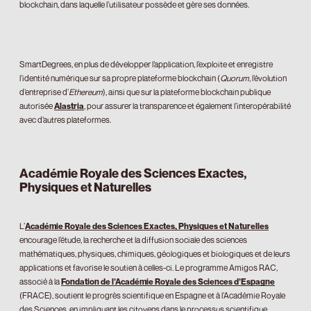
blockchain, dans laquelle l’utilisateur possède et gère ses données.
SmartDegrees, en plus de développer l’application, l’exploite et enregistre
l’identité numérique sur sa propre plateforme blockchain (
Quorum
, l’évolution
d’entreprise d’
Ethereum
), ainsi que sur la plateforme blockchain publique
autorisée
Alastria
, pour assurer la transparence et également l’interopérabilité
avec d’autres plateformes.
Académie Royale des Sciences Exactes,
Physiques et Naturelles
L’
Académie Royale des Sciences Exactes, Physiques et Naturelles
encourage l’étude, la recherche et la diffusion sociale des sciences
mathématiques, physiques, chimiques, géologiques et biologiques et de leurs
applications et favorise le soutien à celles-ci. Le programme Amigos RAC,
associé à la
Fondation de l’Académie Royale des Sciences d’Espagne
(FRACE), soutient le progrès scientifique en Espagne et à l’Académie Royale
des Sciences, en impliquant les citoyens dans le processus scientifique,