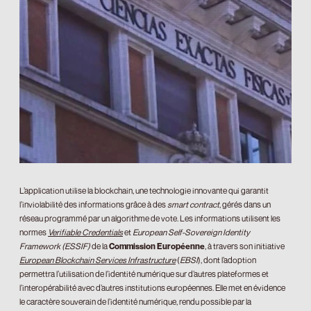
L’application utilise la blockchain, une technologie innovante qui garantit
l’inviolabilité des informations grâce à des
smart contract
, gérés dans un
réseau programmé par un algorithme de vote. Les informations utilisent les
normes
Verifiable Credentials
et
European Self-Sovereign Identity
Framework (ESSIF)
de la
Commission Européenne
, à travers son initiative
European Blockchain Services Infrastructure
(
EBSI
), dont l’adoption
permettra l’utilisation de l’identité numérique sur d’autres plateformes et
l’interopérabilité avec d’autres institutions européennes. Elle met en évidence
le caractère souverain de l’identité numérique, rendu possible par la