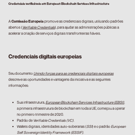
Credenciais verificáveis em European Blockchain Services Infrastructure
A
Comissão Europeia
promove as credenciais digitais, utilizando padrões
abertos (
Verifiable Credentials
), para ajudar as administrações públicas a
acelerar a criação de serviços digitais transfronteiras fiáveis.
Credenciais digitais europeias
Seu documento
Unindo forças para as credenciais digitais europeias
descreve as oportunidades e vantagens da iniciativa e as seguintes
informações:
Sua infraestrutura,
European Blockchain Services Infrastructure (EBSI)
,
a primeira infraestrutura de blockchain em toda a UE, começou a operar
no primeiro trimestre de 2020.
Padrão de
Verifiable Credentials ​​(VC)
.
Wallets digitais, identidades auto-soberanas (
SSI
) e o padrão
European
Self Sovereign Identity Framework (ESSIF)
.