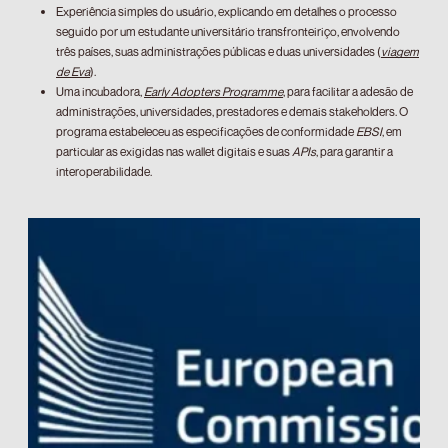
Experiência simples do usuário, explicando em detalhes o processo
seguido por um estudante universitário transfronteiriço, envolvendo
três países, suas administrações públicas e duas universidades (
viagem
de Eva
).
Uma incubadora,
Early Adopters Programme
, para facilitar a adesão de
administrações, universidades, prestadores e demais stakeholders. O
programa estabeleceu as especificações de conformidade
EBSI
, em
particular as exigidas nas wallet digitais e suas
APIs
, para garantir a
interoperabilidade.