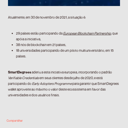
Atualmente, em 30 de novembro de 2021, a situação é:
29 países estão participando da
European Blockchain Partnership
, que
apóia a iniciativa,
38 nós de blockchain em 21 países,
18 universidades participando de um piloto multiuniversitário, em 15
países.
SmartDegrees
aderiu a esta iniciativa europeia, incorporando o padrão
Verifiable Credentials
em seus clientes desde julho de 2020, e está
participando do
Early Adopters Programme
para garantir que SmartDegrees
wallet aproveite ao máximo o valor deste ecossistema em favor das
universidades e dos usuários finais.
Compartilhar