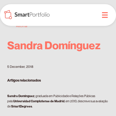
Retornar
Sandra Domínguez
5 December, 2018
Artigos relacionados
Sandra Domínguez
, graduada em Publicidade e Relações Públicas
pela
Universidad Complutense de Madrid
, em 2013, descreve sua avaliação
de
SmartDegrees
.