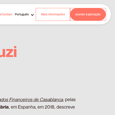
de
Contato
Português
Mais informações
Aceder à aplicação
uzi
dos Financeiros de Casablanca
, pelas
, em Espanha, em 2018, descreve
bria