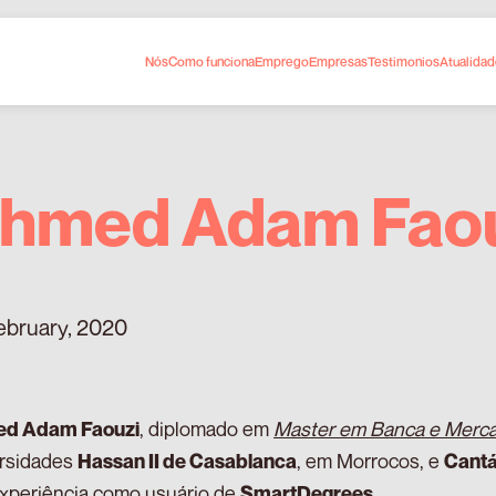
Nós
Como funciona
Emprego
Empresas
Testimonios
Atualida
hmed Adam Fao
ebruary, 2020
, diplomado em
Master em Banca e Merca
d Adam Faouzi
ersidades
, em Morrocos, e
Hassan II de Casablanca
Cantá
xperiência como usuário de
.
SmartDegrees