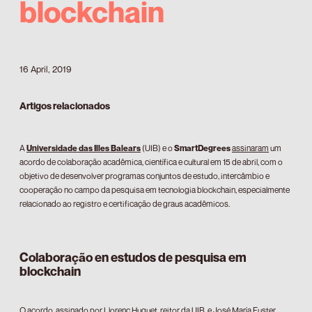
blockchain
16 April, 2019
Artigos relacionados
A
Universidade das Illes Balears
(UIB) e o
SmartDegrees
assinaram
um
acordo de colaboração acadêmica, científica e cultural em 15 de abril, com o
objetivo de desenvolver programas conjuntos de estudo, intercâmbio e
cooperação no campo da pesquisa em tecnologia blockchain, especialmente
relacionado ao registro e certificação de graus acadêmicos.
Colaboração en estudos de pesquisa em
blockchain
O acordo, assinado por Llorenç Huguet, reitor da UIB, e José María Fuster,