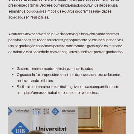
presidente da SmartDegrees, contempla estudos conjuntos de pesquisa,
seminários, colóquios e simpósios e outros programas e atividades
acordados entre as partes.
A natureza inovadora e disruptiva da tecnologia blockchain abre enormes
possibilidades em todos os setores, principalmente no ensino superior. Seu
uso na graduação acadêmica permite transformar a graduação no mercado
de trabalho e na sociedade, com os seguintes benefícios para os graduados:
Garante a imutabilidade do título, evitando fraudes.
O graduado é o proprietário soberano de seus dados e decide como,
onde e quando exibi-los.
Facilita o aprimoramento do título, agilizando seu compartilhamento
com plataformas de trabalho, recrutadores e terceiros.